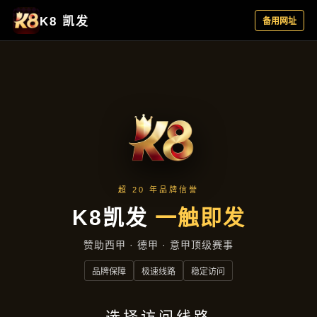
联系吉祥体育中国官网
首页
联系吉祥体育中国官网